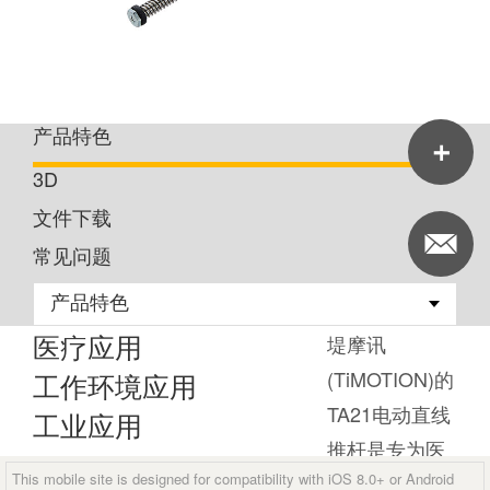
产品特色
3D
文件下载
常见问题
医疗应用
堤摩讯
(TiMOTION)的
工作环境应用
TA21电动直线
工业应用
推杆是专为医
This mobile site is designed for compatibility with iOS 8.0+ or Android
疗或工业应用