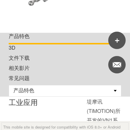
产品特色
3D
文件下载
相关影片
常见问题
工业应用
堤摩讯
(TiMOTION)所
开发的VN1系
This mobile site is designed for compatibility with iOS 8.0+ or Android
列是专为排烟