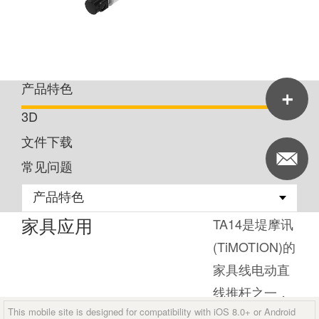
产品特色
3D
文件下载
常见问题
家具应用
TA14是堤摩讯
(TiMOTION)的
家具线电动直
线推杆之一，
This mobile site is designed for compatibility with iOS 8.0+ or Android
可用于休闲椅