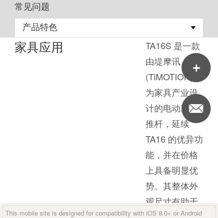
常见问题
家具应用
TA16S 是一款
由堤摩讯
(TiMOTION)专
为家具产业设
计的电动直线
推杆，延续
TA16 的优异功
能，并在价格
上具备明显优
势。其整体外
观尺寸有助于
This mobile site is designed for compatibility with iOS 8.0+ or Android
节省电动沙发