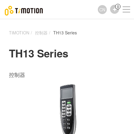
0
CN
TiMOTION
控制器
TH13 Series
TH13 Series
控制器